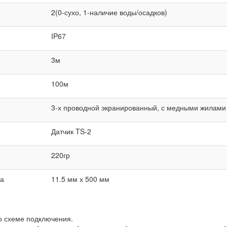
2(0-сухо, 1-наличие воды/осадков)
IP67
3м
100м
3-х проводной экранированный, с медными жилами
Датчик TS-2
220гр
ка
11.5 мм х 500 мм
о схеме подключения.